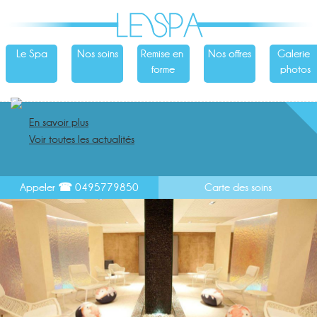
Le Spa
Nos soins
Remise en 
Nos offres
Galerie 
forme
photos
En savoir plus
Voir toutes les actualités
Appeler ☎ 0495779850
Carte des soins